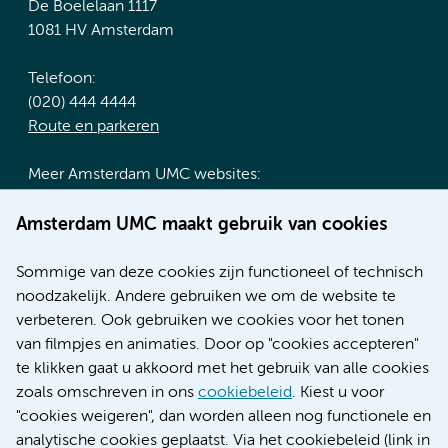
De Boelelaan 1117
1081 HV Amsterdam
Telefoon:
(020) 444 4444
Route en parkeren
Meer Amsterdam UMC websites:
Werken bij Amsterdam UMC
Amsterdam UMC maakt gebruik van cookies
Over Amsterdam UMC
Nieuws
Sommige van deze cookies zijn functioneel of technisch
Research
noodzakelijk. Andere gebruiken we om de website te
Educatie locatie AMC
verbeteren. Ook gebruiken we cookies voor het tonen
Educatie locatie VUmc
van filmpjes en animaties. Door op "cookies accepteren"
te klikken gaat u akkoord met het gebruik van alle cookies
zoals omschreven in ons
cookiebeleid
. Kiest u voor
"cookies weigeren", dan worden alleen nog functionele en
Verwijzen & diagnostiek
analytische cookies geplaatst. Via het cookiebeleid (link in