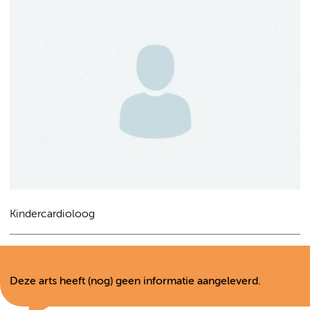
Kindercardioloog
Deze arts heeft (nog) geen informatie aangeleverd.