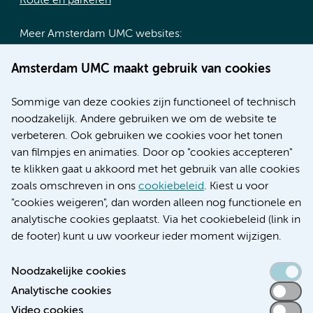
Route en parkeren
Meer Amsterdam UMC websites:
Werken bij Amsterdam UMC
Amsterdam UMC maakt gebruik van cookies
Over Amsterdam UMC
Nieuws
Sommige van deze cookies zijn functioneel of technisch
Research
noodzakelijk. Andere gebruiken we om de website te
Educatie locatie AMC
verbeteren. Ook gebruiken we cookies voor het tonen
Educatie locatie VUmc
van filmpjes en animaties. Door op "cookies accepteren"
te klikken gaat u akkoord met het gebruik van alle cookies
zoals omschreven in ons
cookiebeleid
. Kiest u voor
"cookies weigeren", dan worden alleen nog functionele en
Verwijzen & diagnostiek
analytische cookies geplaatst. Via het cookiebeleid (link in
de footer) kunt u uw voorkeur ieder moment wijzigen.
Noodzakelijke cookies
Analytische cookies
Toegankelijkheidsverklaring
Video cookies
Responsible disclosure