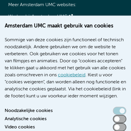
Meer Amsterdam UMC websites:
Werken bij Amsterdam UMC
Over Amsterdam UMC
Amsterdam UMC maakt gebruik van cookies
Nieuws
Research
Sommige van deze cookies zijn functioneel of technisch
Educatie locatie AMC
noodzakelijk. Andere gebruiken we om de website te
Educatie locatie VUmc
verbeteren. Ook gebruiken we cookies voor het tonen
van filmpjes en animaties. Door op "cookies accepteren"
te klikken gaat u akkoord met het gebruik van alle cookies
zoals omschreven in ons
cookiebeleid
. Kiest u voor
Verwijzen & diagnostiek
"cookies weigeren", dan worden alleen nog functionele en
analytische cookies geplaatst. Via het cookiebeleid (link in
de footer) kunt u uw voorkeur ieder moment wijzigen.
Noodzakelijke cookies
Toegankelijkheidsverklaring
Analytische cookies
Responsible disclosure
Video cookies
Algemene privacyverklaring