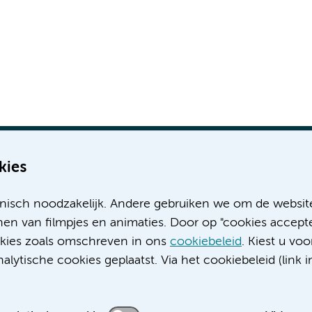
kies
nisch noodzakelijk. Andere gebruiken we om de websit
Meer Amsterdam UMC websites:
en van filmpjes en animaties. Door op "cookies accepte
ookies zoals omschreven in ons
cookiebeleid
. Kiest u voo
Werken bij Amsterdam UMC
lytische cookies geplaatst. Via het cookiebeleid (link i
Over Amsterdam UMC
Nieuws
Research