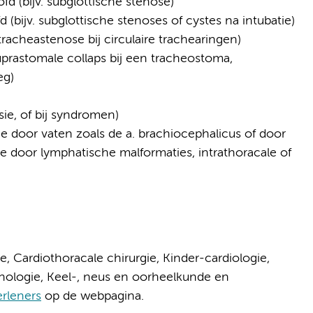
 (bijv. subglottische stenose)
bijv. subglottische stenoses of cystes na intubatie)
racheastenose bij circulaire trachearingen)
uprastomale collaps bij een tracheostoma,
eg)
sie, of bij syndromen)
 door vaten zoals de a. brachiocephalicus of door
 door lymphatische malformaties, intrathoracale of
e, Cardiothoracale chirurgie, Kinder-cardiologie,
onologie, Keel-, neus en oorheelkunde en
rleners
op de webpagina.