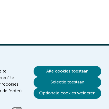
e te
Alle cookies toestaan
ren" te
Verwijzen & diagnostiek
Selectie toestaan
r "cookies
n de footer)
Optionele cookies weigeren