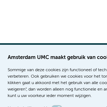
Amsterdam UMC maakt gebruik van coo
Sommige van deze cookies zijn functioneel of tech
Locatie AMC
Locatie VUmc
verbeteren. Ook gebruiken we cookies voor het ton
Meibergdreef 9
De Boelelaan 1117
klikken gaat u akkoord met het gebruik van alle c
1105 AZ Amsterdam
1081 HV Amsterdam
weigeren", dan worden alleen nog functionele en ana
kunt u uw voorkeur ieder moment wijzigen.
Telefoon:
Telefoon:
(020) 566 9111
(020) 444 4444