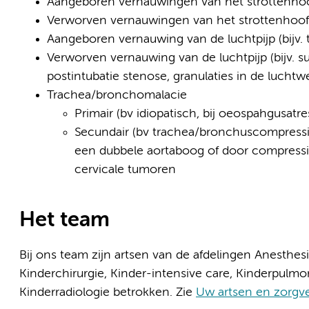
Aangeboren vernauwingen van het strottenhoofd
Verworven vernauwingen van het strottenhoofd (
Aangeboren vernauwing van de luchtpijp (bijv. t
Verworven vernauwing van de luchtpijp (bijv. s
postintubatie stenose, granulaties in de luchtw
Trachea/bronchomalacie
Primair (bv idiopatisch, bij oeospahgusatre
Secundair (bv trachea/bronchuscompressie
een dubbele aortaboog of door compressie
cervicale tumoren
Het team
Bij ons team zijn artsen van de afdelingen Anesthesi
Kinderchirurgie, Kinder-intensive care, Kinderpulm
Kinderradiologie betrokken. Zie
Uw artsen en zorgve