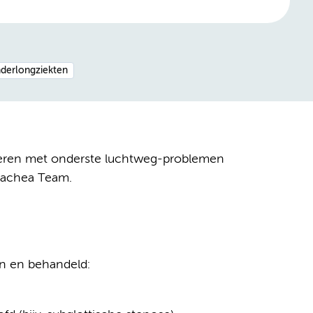
nderlongziekten
deren met onderste luchtweg-problemen
Trachea Team.
n en behandeld: