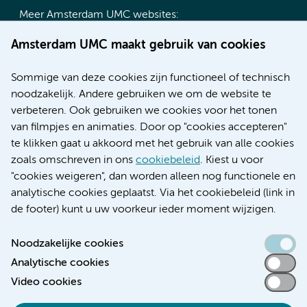
Meer Amsterdam UMC websites:
Werken bij Amsterdam UMC
Amsterdam UMC maakt gebruik van cookies
Over Amsterdam UMC
Nieuws
Sommige van deze cookies zijn functioneel of technisch
Research
noodzakelijk. Andere gebruiken we om de website te
Educatie locatie AMC
verbeteren. Ook gebruiken we cookies voor het tonen
Educatie locatie VUmc
van filmpjes en animaties. Door op "cookies accepteren"
te klikken gaat u akkoord met het gebruik van alle cookies
zoals omschreven in ons
cookiebeleid
. Kiest u voor
"cookies weigeren", dan worden alleen nog functionele en
Verwijzen & diagnostiek
analytische cookies geplaatst. Via het cookiebeleid (link in
de footer) kunt u uw voorkeur ieder moment wijzigen.
Noodzakelijke cookies
Analytische cookies
Toegankelijkheidsverklaring
Video cookies
Responsible disclosure