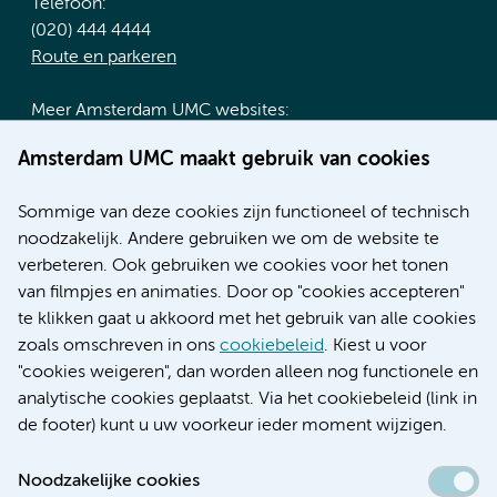
Telefoon:
(020) 444 4444
Route en parkeren
Meer Amsterdam UMC websites:
Werken bij Amsterdam UMC
Amsterdam UMC maakt gebruik van cookies
Over Amsterdam UMC
Nieuws
Sommige van deze cookies zijn functioneel of technisch
Research
noodzakelijk. Andere gebruiken we om de website te
Educatie locatie AMC
verbeteren. Ook gebruiken we cookies voor het tonen
Educatie locatie VUmc
van filmpjes en animaties. Door op "cookies accepteren"
te klikken gaat u akkoord met het gebruik van alle cookies
zoals omschreven in ons
cookiebeleid
. Kiest u voor
"cookies weigeren", dan worden alleen nog functionele en
Verwijzen & diagnostiek
analytische cookies geplaatst. Via het cookiebeleid (link in
de footer) kunt u uw voorkeur ieder moment wijzigen.
Noodzakelijke cookies