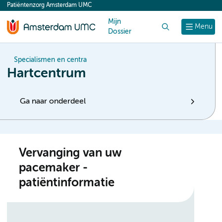
Patiëntenzorg Amsterdam UMC
content
Mijn
Zoek
Menu
Dossier
Specialismen en centra
Hartcentrum
Ga naar onderdeel
Vervanging van uw
pacemaker -
patiëntinformatie