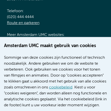
Telefoon:
(020) 444 4444
Route en parkeren
Meer Amsterdam UMC websites:
Werken bij Amsterdam UMC
Amsterdam UMC maakt gebruik van cookies
Over Amsterdam UMC
Nieuws
Sommige van deze cookies zijn functioneel of technisch
Research
noodzakelijk. Andere gebruiken we om de website te
Educatie locatie AMC
verbeteren. Ook gebruiken we cookies voor het tonen
Educatie locatie VUmc
van filmpjes en animaties. Door op "cookies accepteren"
te klikken gaat u akkoord met het gebruik van alle cookies
zoals omschreven in ons
cookiebeleid
. Kiest u voor
"cookies weigeren", dan worden alleen nog functionele en
Verwijzen & diagnostiek
analytische cookies geplaatst. Via het cookiebeleid (link in
de footer) kunt u uw voorkeur ieder moment wijzigen.