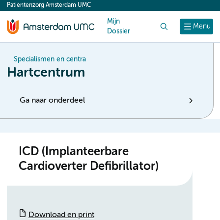
Patiëntenzorg Amsterdam UMC
content
Mijn
Zoek
Menu
Dossier
Specialismen en centra
Hartcentrum
Ga naar onderdeel
ICD (Implanteerbare
Cardioverter Defibrillator)
Download en print