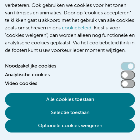
verbeteren. Ook gebruiken we cookies voor het tonen
worden getild. De wond kan zo goed genezen en er
van filmpjes en animaties. Door op "cookies accepteren"
komt dan geen rek op de draden.
te klikken gaat u akkoord met het gebruik van alle cookies
zoals omschreven in ons
cookiebeleid
. Kiest u voor
Til de eerste 4 weken geen zware voorwerpen.
"cookies weigeren", dan worden alleen nog functionele en
De pleister mag er na 2 dagen af. Als de wond dicht
analytische cookies geplaatst. Via het cookiebeleid (link in
de footer) kunt u uw voorkeur ieder moment wijzigen.
is, hoeft er geen nieuwe pleister op. Is de wond nog
niet goed gesloten dan doet u er een nieuwe pleister
Noodzakelijke cookies
op. Vervang deze pleister iedere dag totdat de wond
Analytische cookies
Video cookies
dicht is.
De hechtingen zijn oplosbaar en hoeven niet te
Alle cookies toestaan
worden verwijderd.
Selectie toestaan
De wond kan ook worden gelijmd, dan mag u gelijk
Optionele cookies weigeren
douchen, dit hoort u van de arts.