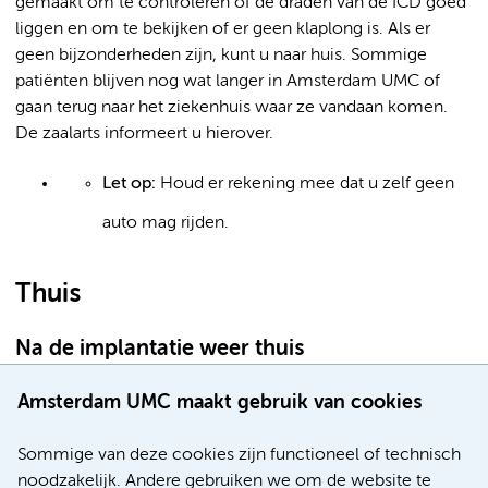
gemaakt om te controleren of de draden van de ICD goed
liggen en om te bekijken of er geen klaplong is. Als er
geen bijzonderheden zijn, kunt u naar huis. Sommige
patiënten blijven nog wat langer in Amsterdam UMC of
gaan terug naar het ziekenhuis waar ze vandaan komen.
De zaalarts informeert u hierover.
Let op:
Houd er rekening mee dat u zelf geen
auto mag rijden.
Thuis
Na de implantatie weer thuis
De elleboog aan de kant van de ICD mag de eerste 2
Amsterdam UMC maakt gebruik van cookies
weken niet boven uw schouder of achter uw rug
Sommige van deze cookies zijn functioneel of technisch
komen. Ook mag u niet aan uw oksels omhoog
noodzakelijk. Andere gebruiken we om de website te