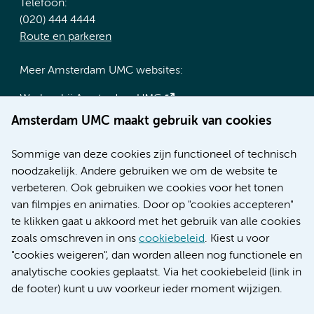
Telefoon:
(020) 444 4444
Route en parkeren
Meer Amsterdam UMC websites:
Werken bij Amsterdam UMC
Over Amsterdam UMC
Amsterdam UMC maakt gebruik van cookies
Nieuws
Research
Sommige van deze cookies zijn functioneel of technisch
Educatie locatie AMC
noodzakelijk. Andere gebruiken we om de website te
Educatie locatie VUmc
verbeteren. Ook gebruiken we cookies voor het tonen
van filmpjes en animaties. Door op "cookies accepteren"
te klikken gaat u akkoord met het gebruik van alle cookies
zoals omschreven in ons
cookiebeleid
. Kiest u voor
Verwijzen & diagnostiek
"cookies weigeren", dan worden alleen nog functionele en
analytische cookies geplaatst. Via het cookiebeleid (link in
de footer) kunt u uw voorkeur ieder moment wijzigen.