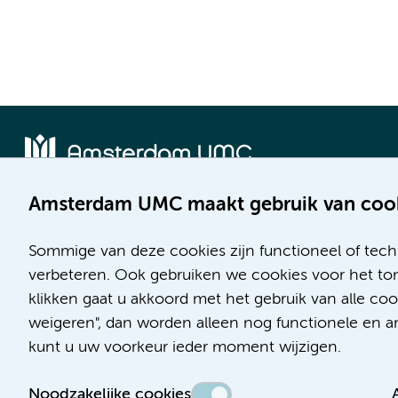
Amsterdam UMC maakt gebruik van coo
Locatie AMC
Locatie VUmc
Meibergdreef 9
De Boelelaan 1117
Sommige van deze cookies zijn functioneel of tech
1105 AZ Amsterdam
1081 HV Amsterdam
verbeteren. Ook gebruiken we cookies voor het ton
klikken gaat u akkoord met het gebruik van alle c
Telefoon:
Telefoon:
weigeren", dan worden alleen nog functionele en ana
(020) 566 9111
(020) 444 4444
kunt u uw voorkeur ieder moment wijzigen.
Route en parkeren
Route en parkeren
Noodzakelijke cookies