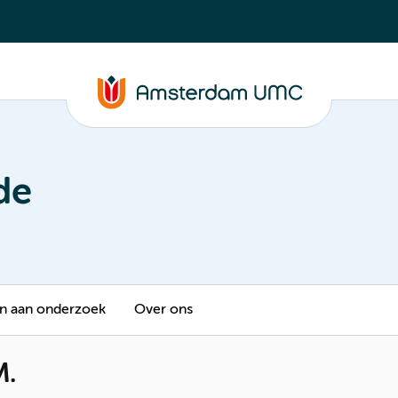
de
 aan onderzoek
Over ons
M.