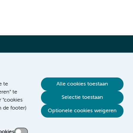
Verwijzen & diagnostiek
e te
Alle cookies toestaan
ren" te
Selectie toestaan
r "cookies
n de footer)
Optionele cookies weigeren
ookies