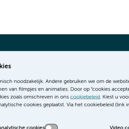
kies
Meer Amsterdam UMC websites:
nisch noodzakelijk. Andere gebruiken we om de websit
Werken bij Amsterdam UMC
en van filmpjes en animaties. Door op "cookies accepte
Over Amsterdam UMC
ookies zoals omschreven in ons
cookiebeleid
. Kiest u voo
Nieuws
lytische cookies geplaatst. Via het cookiebeleid (link i
Research
Educatie locatie AMC
Educatie locatie VUmc
Analytische cookies
Video c