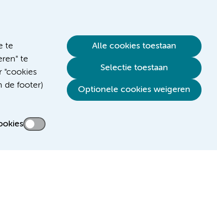
e te
Alle cookies toestaan
ren" te
Selectie toestaan
r "cookies
n de footer)
Verwijzen & diagnostiek
Optionele cookies weigeren
ookies