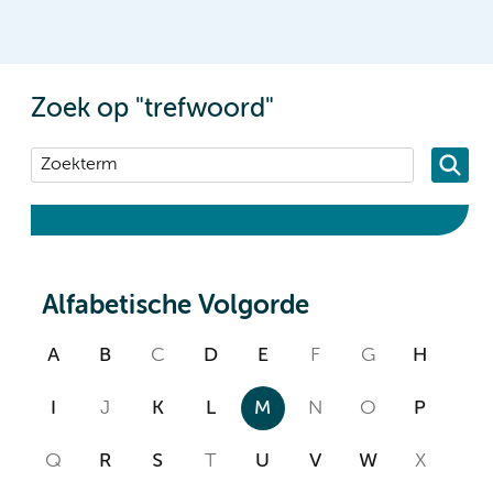
Zoek op "trefwoord"
Alfabetische Volgorde
A
B
C
D
E
F
G
H
I
J
K
L
M
N
O
P
Q
R
S
T
U
V
W
X