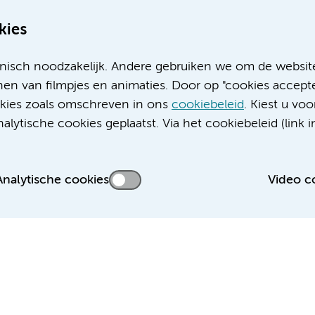
kies
nisch noodzakelijk. Andere gebruiken we om de websit
en van filmpjes en animaties. Door op "cookies accepte
ookies zoals omschreven in ons
cookiebeleid
. Kiest u voo
Meer Amsterdam UMC websites:
lytische cookies geplaatst. Via het cookiebeleid (link i
Werken bij Amsterdam UMC
Over Amsterdam UMC
Nieuws
Analytische cookies
Video c
Research
Educatie locatie AMC
Educatie locatie VUmc
 privacyverklaring
Cookieverklaring
Disclaimer
Colofon