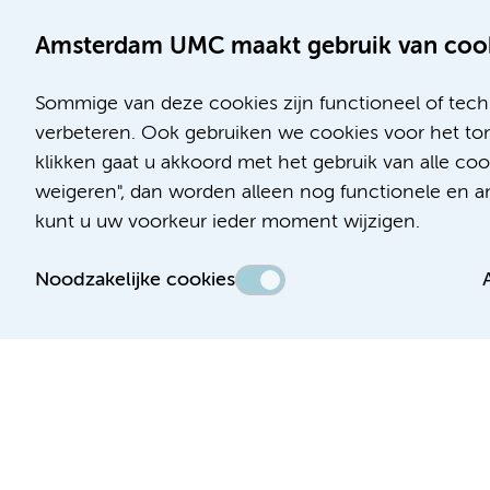
Amsterdam UMC maakt gebruik van coo
Sommige van deze cookies zijn functioneel of tech
verbeteren. Ook gebruiken we cookies voor het ton
klikken gaat u akkoord met het gebruik van alle c
Locatie AMC
Locatie VUmc
weigeren", dan worden alleen nog functionele en ana
Meibergdreef 9
De Boelelaan 1117
kunt u uw voorkeur ieder moment wijzigen.
1105 AZ Amsterdam
1081 HV Amsterdam
Noodzakelijke cookies
Telefoon:
Telefoon:
(020) 566 9111
(020) 444 4444
Route en parkeren
Route en parkeren
Toegankelijkheidsverklaring
Responsible disclosure
Algemene