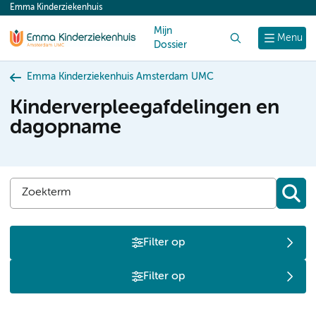
Emma Kinderziekenhuis
content
Mijn
Zoek
Menu
Dossier
Emma Kinderziekenhuis Amsterdam UMC
Kinderverpleegafdelingen en
dagopname
Filter op
Filter op
D
E
I