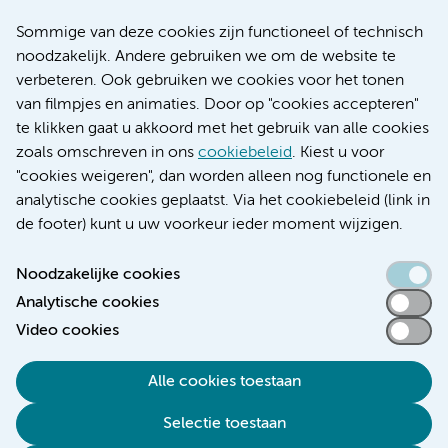
Nieuws
Sommige van deze cookies zijn functioneel of technisch
Research
noodzakelijk. Andere gebruiken we om de website te
Educatie locatie AMC
verbeteren. Ook gebruiken we cookies voor het tonen
Educatie locatie VUmc
van filmpjes en animaties. Door op "cookies accepteren"
te klikken gaat u akkoord met het gebruik van alle cookies
zoals omschreven in ons
cookiebeleid
. Kiest u voor
"cookies weigeren", dan worden alleen nog functionele en
Verwijzen & diagnostiek
analytische cookies geplaatst. Via het cookiebeleid (link in
de footer) kunt u uw voorkeur ieder moment wijzigen.
Noodzakelijke cookies
Analytische cookies
Toegankelijkheidsverklaring
Video cookies
Responsible disclosure
Algemene privacyverklaring
Alle cookies toestaan
Cookieverklaring
Selectie toestaan
Disclaimer